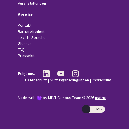
Veranstaltungen
Service
Kontakt
Barrierefreiheit
Leichte Sprache
Glossar
FAQ
Pressekit
Folgt uns:
Datenschutz
|
Nutzungsbedingungen
|
Impressum
Made with
by MINT-Campus-Team © 2026
matrix
TAG