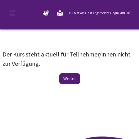
Zum Hauptinhalt
Du bist als Gast angemeldet (
Login MINT-ID
)
Website-Übersicht
Der Kurs steht aktuell für Teilnehmer/innen nicht
zur Verfügung.
Weiter