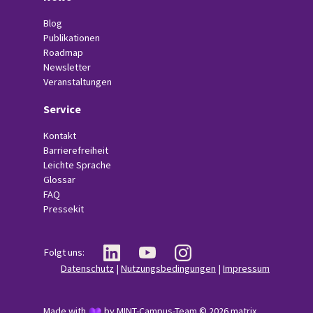
Blog
Publikationen
Roadmap
Newsletter
Veranstaltungen
Service
Kontakt
Barrierefreiheit
Leichte Sprache
Glossar
FAQ
Pressekit
Folgt uns:
Datenschutz
|
Nutzungsbedingungen
|
Impressum
Made with
by MINT-Campus-Team © 2026
matrix