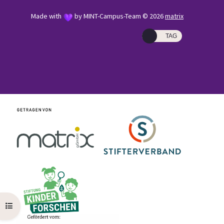
Made with
by MINT-Campus-Team © 2026
matrix
TAG
Kursindex öffnen