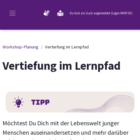
Zum Hauptinhalt
Du bist als Gast angemeldet (
Login MINT-ID
)
Website-Übersicht
Workshop-Planung
Vertiefung im Lernpfad
Vertiefung im Lernpfad
Abschnittsübersicht
Möchtest Du Dich mit der Lebenswelt junger
Menschen auseinandersetzen und mehr darüber